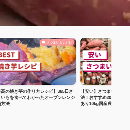
さつまいもレシピ
焼き芋の作り方レシピ】365日さ
【安い】さつまいもを安く買う
を食べてわかったオーブンレンジ
法！おすすめ20kg大量箱売り
あり10kg国産農家直売ネット
比較