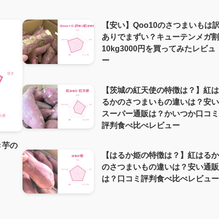
【安い】Qoo10のさつまいもは
ありでまずい？キューテンメガ
10kg3000円を買ってみたレビュ
ー
【茨城の紅天使の特徴は？】紅
るかのさつまいもの違いは？安
スーパー通販は？かいつか口コ
評判食べ比べレビュー
き芋の
【はるか姫の特徴は？】紅はる
のさつまいもの違いは？安い通
は？口コミ評判食べ比べレビュ