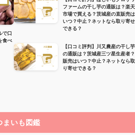
ファームの干し芋の通販は？楽
市場で買える？茨城産の直販売
いつ？中止？ネットなら取り寄
できる？
ルで口
を食べ
【口コミ評判】川又農産の干し
の通販は？茨城産三ツ星生産者
販売はいつ？中止？ネットなら
り寄せできる？
つまいも図鑑