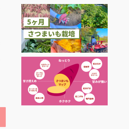
天
は
せ
芋
？
取