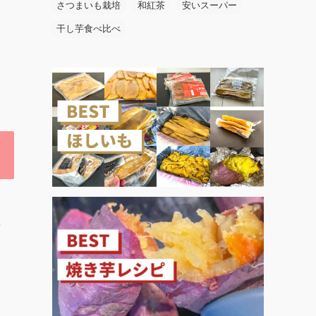
さつまいも栽培
和紅茶
安いスーパー
干し芋食べ比べ
感
ワ