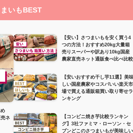
まいもBEST
【安い】さつまいもを安く買う4
つの方法！おすすめ20kg大量箱
売りスーパーや訳あり10kg国産
農家直売ネット通販食べ比べ比
【安いおすすめ干し芋11選】美
しい国産農家やコスパいい楽天
場で買える通販箱買い取り寄せ
ンキング
すめ
【コンビニ焼き芋比較ランキン
直売ネ
グ】3社ファミマ・ローソン・セ
ブンどこのさつまいもが美味し