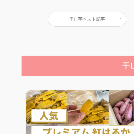
干し芋ベスト記事
干