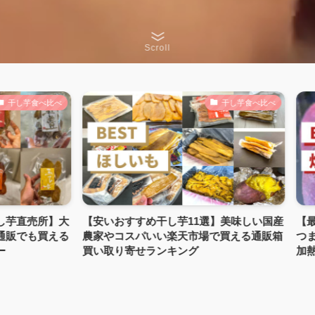
Scroll
芋食べ比べ
干し芋食べ比べ
直売所】大
【安いおすすめ干し芋11選】美味しい国産
【最高の
でも買える
農家やコスパいい楽天市場で買える通販箱
つまいも
買い取り寄せランキング
加熱方法