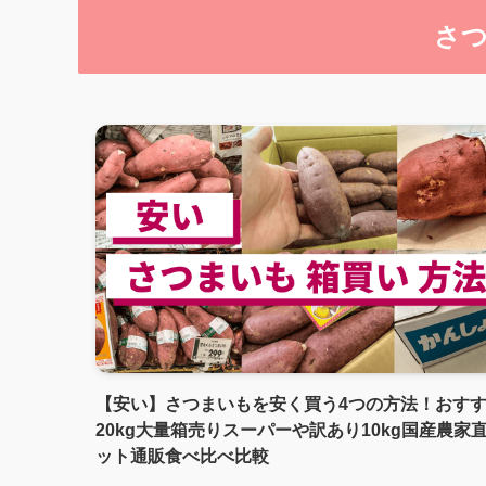
さつ
【安い】さつまいもを安く買う4つの方法！おす
20kg大量箱売りスーパーや訳あり10kg国産農家
ット通販食べ比べ比較