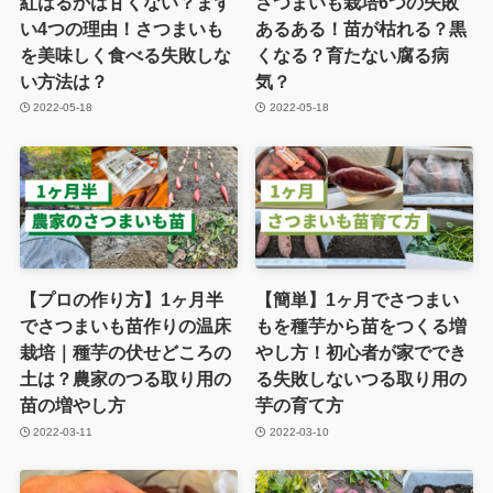
紅はるかは甘くない？まず
さつまいも栽培6つの失敗
い4つの理由！さつまいも
あるある！苗が枯れる？黒
を美味しく食べる失敗しな
くなる？育たない腐る病
い方法は？
気？
2022-05-18
2022-05-18
【プロの作り方】1ヶ月半
【簡単】1ヶ月でさつまい
でさつまいも苗作りの温床
もを種芋から苗をつくる増
栽培｜種芋の伏せどころの
やし方！初心者が家ででき
土は？農家のつる取り用の
る失敗しないつる取り用の
苗の増やし方
芋の育て方
2022-03-11
2022-03-10