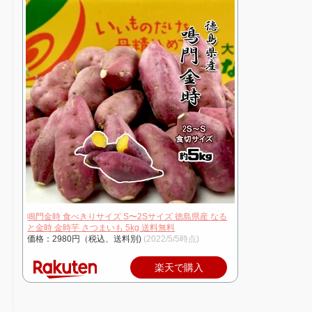
鳴門金時 食べきりサイズ S〜2Sサイズ 徳島県産 なる
と金時 金時芋 さつまいも 5kg 送料無料
価格：2980円（税込、送料別)
(2022/5/5時点)
楽天で購入