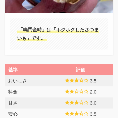
「鳴門金時」は「ホクホクしたさつま
いも」です。
基準
評価
おいしさ
3.5
料金
2.0
甘さ
3.0
安心
3.5