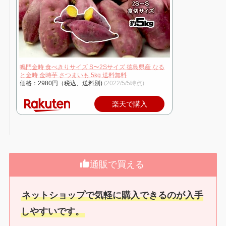
鳴門金時 食べきりサイズ S〜2Sサイズ 徳島県産 なる
と金時 金時芋 さつまいも 5kg 送料無料
価格：2980円（税込、送料別)
(2022/5/5時点)
楽天で購入
通販で買える
ネットショップで気軽に購入できるのが入手
しやすいです。