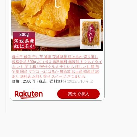
母の日 低GI 干し芋 通販 茨城県産 紅はるか 切り落し
規格外品 800g ネコポス 送料無料 無添加 もぐもぐタイ
ム いも 芋 お取り寄せグルメ 干しいも ほしいも 箱 自
宅用 国産 マツコ べにはるか 無添加 お土産 特産品 訳
あり 送料込 お取り寄せ スイーツ さつまいも
価格：2580円（税込、送料無料)
(2022/5/10時点)
楽天で購入