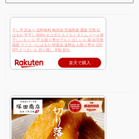
干し芋 訳あり 送料無料 無添加 茨城県産 通販 完熟 紅
はるか 平干し 800g ネコポス もぐもぐタイム メール便
干しいも いも 芋 お取り寄せグルメ ほしいも 箱 自宅用
国産 マツコ べにはるか 特産品 送料込 お取り寄せ 100
0円 さつまいも 切り落し 半額 割引
楽天で購入