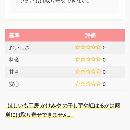
つまいもは取り寄せできない。
基準
評価
おいしさ
0
料金
0
甘さ
0
安心
0
ほしいも工房 かけみや
の干し芋や紅はるかは簡
単には取り寄せできません。