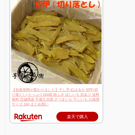
【包装形態が変わりました】干し芋 紅はるか 切甲(切
り落とし) たっぷり1kg箱 粉ふき ほしいも 訳あり 送料
無料 茨城県産 芋屋久兵衛 さつまいも 干しいも お徳用
サイズ 1kg まとめ買い
楽天で購入