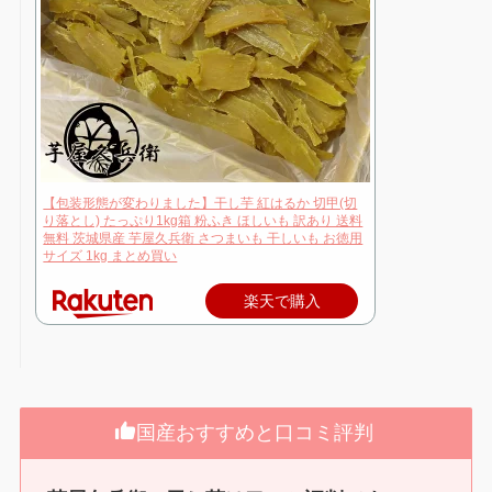
【包装形態が変わりました】干し芋 紅はるか 切甲(切
り落とし) たっぷり1kg箱 粉ふき ほしいも 訳あり 送料
無料 茨城県産 芋屋久兵衛 さつまいも 干しいも お徳用
サイズ 1kg まとめ買い
楽天で購入
国産おすすめと口コミ評判